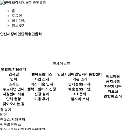
본문 바로가기
홈
로그인
회원가입
정보찾기
사업 소개
공지사항
기관 소개
안산시장애인단체총연합회
버스 이용 안내
자유게시판
인재정보(구직)
행복드림버스
행복드림버스 신청
자료실
채용정보(구인)
신청 결과
연합회 소식
1:1 문의
전체메뉴표
이용 후기
일자리 소식
연합회/지원센터
안산시장애인일자리통합센터
인사말
행복드림버스
안산시장애인일자리통합센터
정보마당
연혁
사업 소개
기관 소개
공지사항
조직도
버스 이용 안내
인재정보(구직)
자유게시판
주요사업 안내
행복드림버스 신청
채용정보(구인)
자료실
지원센터 시설
신청 결과
1:1 문의
연합회 소식
단체 현황
이용 후기
일자리 소식
찾아오시는 길
정보마당
홈
닫기
메인
연합회/지원센터
행복드림버스
안산시장애인일자리통합센터