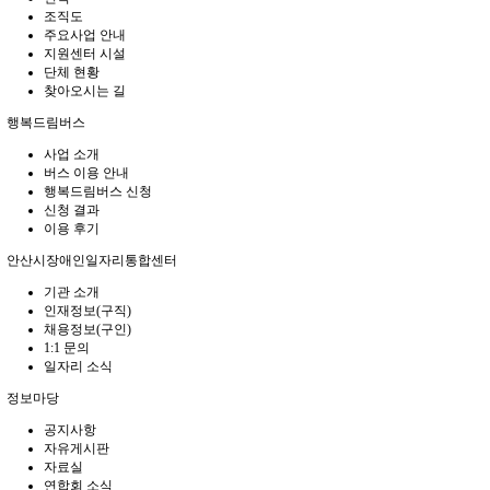
조직도
주요사업 안내
지원센터 시설
단체 현황
찾아오시는 길
행복드림버스
사업 소개
버스 이용 안내
행복드림버스 신청
신청 결과
이용 후기
안산시장애인일자리통합센터
기관 소개
인재정보(구직)
채용정보(구인)
1:1 문의
일자리 소식
정보마당
공지사항
자유게시판
자료실
연합회 소식