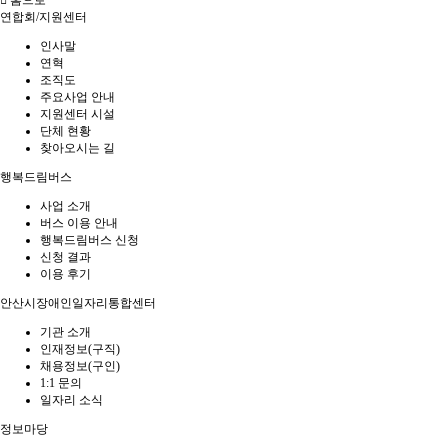
홈으로
연합회/지원센터
인사말
연혁
조직도
주요사업 안내
지원센터 시설
단체 현황
찾아오시는 길
행복드림버스
사업 소개
버스 이용 안내
행복드림버스 신청
신청 결과
이용 후기
안산시장애인일자리통합센터
기관 소개
인재정보(구직)
채용정보(구인)
1:1 문의
일자리 소식
정보마당