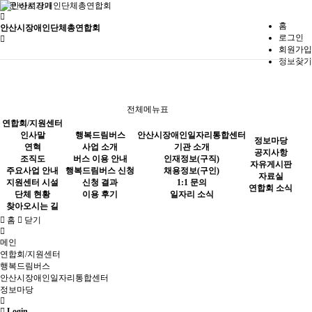
본문 바로가기
홈
안산시장애인단체총연합회
로그인
회원가입
정보찾기
사업 소개
공지사항
기관 소개
버스 이용 안내
자유게시판
인재정보(구직)
행복드림버스
전체메뉴표
행복드림버스 신청
자료실
채용정보(구인)
연합회/지원센터
인사말
행복드림버스
안산시장애인일자리통합센터
신청 결과
연합회 소식
1:1 문의
정보마당
연혁
사업 소개
기관 소개
공지사항
조직도
버스 이용 안내
인재정보(구직)
이용 후기
일자리 소식
자유게시판
주요사업 안내
행복드림버스 신청
채용정보(구인)
안산시장애인일자리통합센터
자료실
지원센터 시설
신청 결과
1:1 문의
연합회 소식
단체 현황
이용 후기
일자리 소식
찾아오시는 길
홈
닫기
메인
정보마당
연합회/지원센터
행복드림버스
안산시장애인일자리통합센터
정보마당
Login