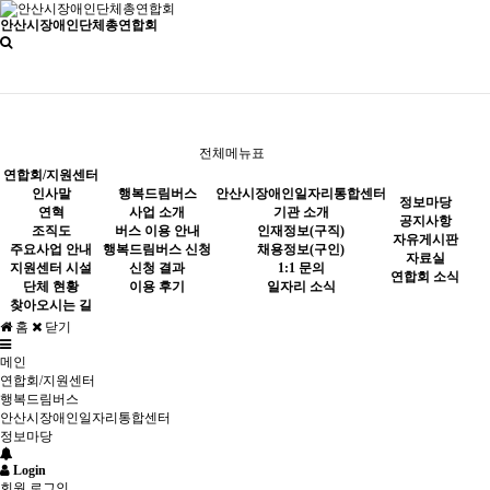
안산시장애인단체총연합회
공지사항
자유게시판
전체메뉴표
정보마당
연합회/지원센터
자료실
인사말
행복드림버스
안산시장애인일자리통합센터
정보마당
연혁
사업 소개
기관 소개
연합회 소식
공지사항
조직도
버스 이용 안내
인재정보(구직)
자유게시판
주요사업 안내
행복드림버스 신청
채용정보(구인)
자료실
지원센터 시설
신청 결과
1:1 문의
연합회 소식
단체 현황
이용 후기
일자리 소식
찾아오시는 길
홈
닫기
메인
연합회/지원센터
행복드림버스
안산시장애인일자리통합센터
정보마당
Login
회원 로그인