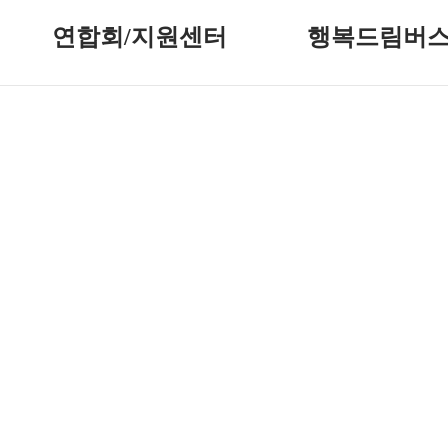
연합회/지원센터
행복드림버
인사말
사업 소개
연혁
버스 이용 안내
조직도
행복드림버스 신청
주요사업 안내
신청 결과
지원센터 시설
이용 후기
단체 현황
찾아오시는 길