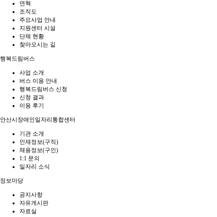
연혁
조직도
주요사업 안내
지원센터 시설
단체 현황
찾아오시는 길
행복드림버스
사업 소개
버스 이용 안내
행복드림버스 신청
신청 결과
이용 후기
안산시장애인일자리통합센터
기관 소개
인재정보(구직)
채용정보(구인)
1:1 문의
일자리 소식
정보마당
공지사항
자유게시판
자료실