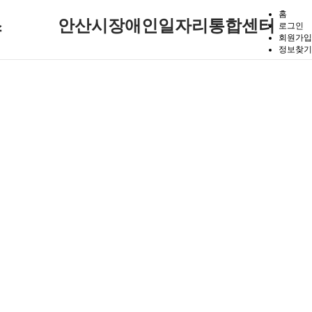
홈
스
안산시장애인일자리통합센터
로그인
회원가입
정보찾기
기관 소개
인재정보(구직)
채용정보(구인)
1:1 문의
일자리 소식