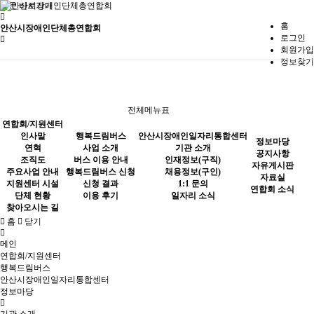
본문 바로가기
홈
안산시장애인단체총연합회
로그인
회원가입
정보찾기
사업 소개
공지사항
기관 소개
버스 이용 안내
자유게시판
인재정보(구직)
행복드림버스
전체메뉴표
행복드림버스 신청
자료실
채용정보(구인)
연합회/지원센터
인사말
행복드림버스
안산시장애인일자리통합센터
신청 결과
연합회 소식
1:1 문의
정보마당
연혁
사업 소개
기관 소개
공지사항
조직도
버스 이용 안내
인재정보(구직)
이용 후기
일자리 소식
자유게시판
주요사업 안내
행복드림버스 신청
채용정보(구인)
안산시장애인일자리통합센터
자료실
지원센터 시설
신청 결과
1:1 문의
연합회 소식
단체 현황
이용 후기
일자리 소식
찾아오시는 길
홈
닫기
메인
정보마당
연합회/지원센터
행복드림버스
안산시장애인일자리통합센터
정보마당