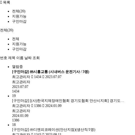
목록
전체(20)
지원가능
구인마감
전체(20)
전체
지원가능
구인마감
번호
제목
이름
날짜
조회
열람중
[구인마감] ㈜시흥교통 (시내버스 운전기사 / 5명)
최고관리자
1434
2023.07.07
최고관리자
2023.07.07
1434
19
[구인마감] [(사)한국지체장애인혐회 경기도협회 안산시지회] 경기도…
최고관리자
1386
2024.01.09
최고관리자
2024.01.09
1386
18
[구인마감] ㈜디엔피코레이션(안산지점)(생산직/1명)
최고관리자
1343
2023.09.11