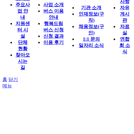
사항
주요사
사업 소개
기관 소개
자유
업 안
버스 이용
인재정보(구
게시
내
안내
직)
판
지원센
행복드림
채용정보(구
자료
터 시
버스 신청
인)
실
설
신청 결과
1:1 문의
연합
단체
이용 후기
일자리 소식
회 소
현황
식
찾아오
시는
길
홈
닫기
메뉴