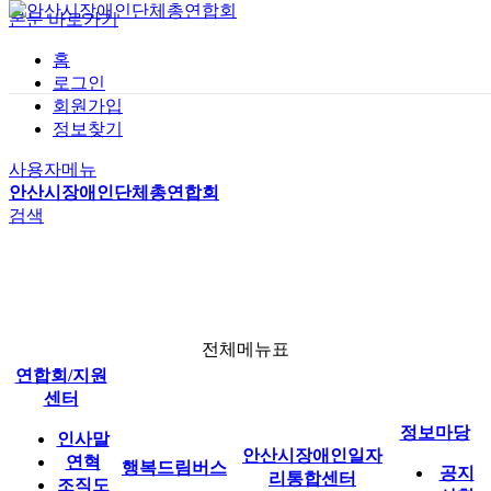
본문 바로가기
홈
로그인
회원가입
사업 소개
공지사항
기관 소개
정보찾기
전체메뉴
버스 이용 안내
자유게시판
인재정보(구직)
행복드림버스
사용자메뉴
행복드림버스 신청
자료실
채용정보(구인)
안산시장애인단체총연합회
검색
신청 결과
연합회 소식
1:1 문의
이용 후기
일자리 소식
안산시장애인일자리통합센터
전체메뉴표
연합회/지원
정보마당
센터
정보마당
인사말
안산시장애인일자
연혁
행복드림버스
공지
리통합센터
조직도