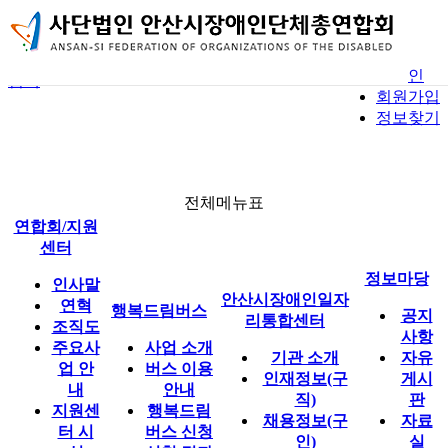
본문 바로가기
사용자메뉴
홈
안산시장애인단체총연합회
로그인
검색
회원가입
사업 소개
공지사항
기관 소개
정보찾기
전체메뉴
버스 이용 안내
자유게시판
인재정보(구직)
행복드림버스
행복드림버스 신청
자료실
채용정보(구인)
신청 결과
연합회 소식
1:1 문의
전체메뉴표
연합회/지원
이용 후기
일자리 소식
센터
안산시장애인일자리통합센터
정보마당
인사말
안산시장애인일자
연혁
행복드림버스
공지
리통합센터
조직도
사항
주요사
사업 소개
기관 소개
자유
정보마당
업 안
버스 이용
인재정보(구
게시
내
안내
직)
판
지원센
행복드림
채용정보(구
자료
터 시
버스 신청
인)
실