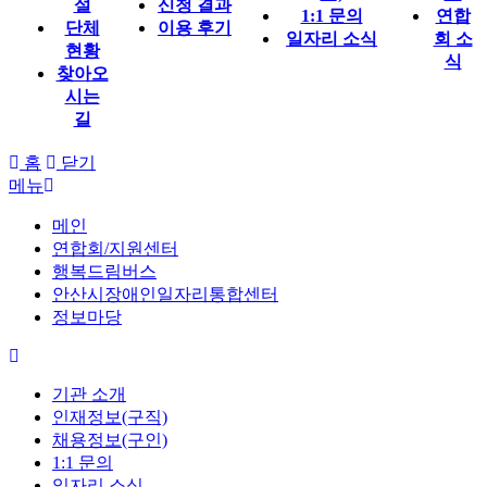
설
신청 결과
1:1 문의
연합
단체
이용 후기
일자리 소식
회 소
현황
식
찾아오
시는
길
홈
닫기
메뉴
메인
연합회/지원센터
행복드림버스
안산시장애인일자리통합센터
정보마당
기관 소개
인재정보(구직)
채용정보(구인)
1:1 문의
일자리 소식