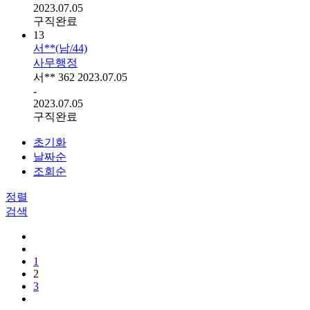
2023.07.05
구직완료
13
서**(남/44)
사무행정
서**
362
2023.07.05
-
2023.07.05
구직완료
초기화
날짜순
조회순
정렬
검색
1
2
3