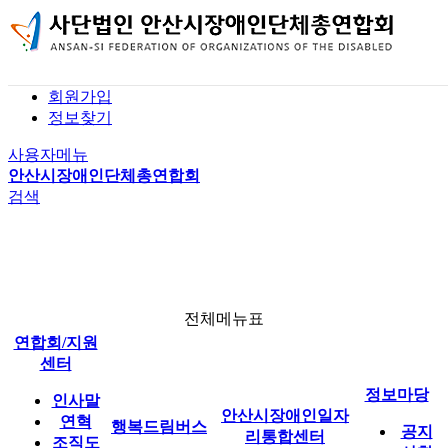
본문 바로가기
홈
로그인
회원가입
사업 소개
공지사항
기관 소개
정보찾기
전체메뉴
버스 이용 안내
자유게시판
인재정보(구직)
행복드림버스
사용자메뉴
행복드림버스 신청
자료실
채용정보(구인)
안산시장애인단체총연합회
검색
신청 결과
연합회 소식
1:1 문의
이용 후기
일자리 소식
안산시장애인일자리통합센터
전체메뉴표
연합회/지원
정보마당
센터
정보마당
인사말
안산시장애인일자
연혁
행복드림버스
공지
리통합센터
조직도