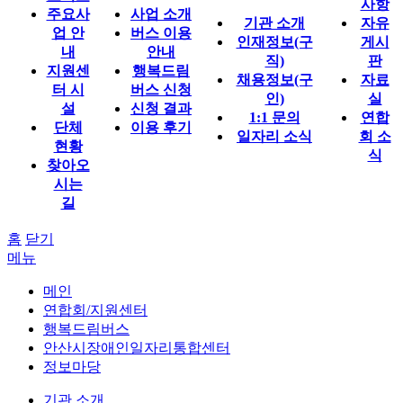
사항
주요사
사업 소개
기관 소개
자유
업 안
버스 이용
인재정보(구
게시
내
안내
직)
판
지원센
행복드림
채용정보(구
자료
터 시
버스 신청
인)
실
설
신청 결과
1:1 문의
연합
단체
이용 후기
일자리 소식
회 소
현황
식
찾아오
시는
길
홈
닫기
메뉴
메인
연합회/지원센터
행복드림버스
안산시장애인일자리통합센터
정보마당
기관 소개