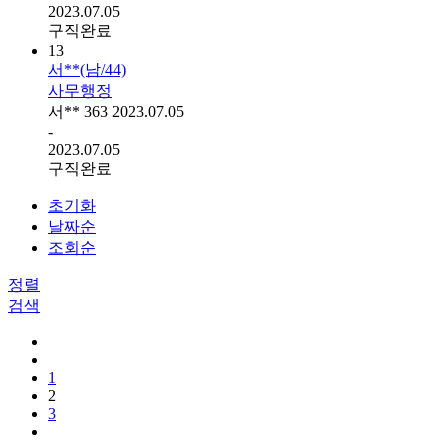
2023.07.05
구직완료
13
서**(남/44)
사무행정
서**
363
2023.07.05
-
2023.07.05
구직완료
초기화
날짜순
조회순
정렬
검색
1
2
3