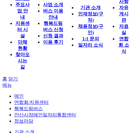
사항
주요사
사업 소개
기관 소개
자유
업 안
버스 이용
인재정보(구
게시
내
안내
직)
판
지원센
행복드림
채용정보(구
자료
터 시
버스 신청
인)
실
설
신청 결과
1:1 문의
연합
단체
이용 후기
일자리 소식
회 소
현황
식
찾아오
시는
길
홈
닫기
메뉴
메인
연합회/지원센터
행복드림버스
안산시장애인일자리통합센터
정보마당
기관 소개