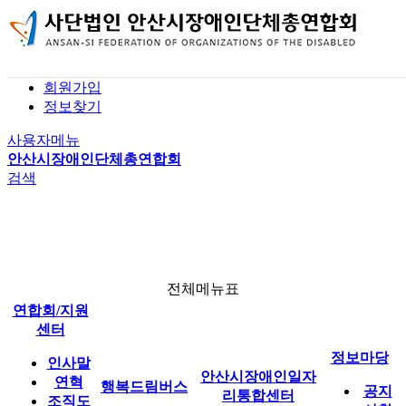
본문 바로가기
홈
로그인
회원가입
사업 소개
공지사항
기관 소개
정보찾기
전체메뉴
버스 이용 안내
자유게시판
인재정보(구직)
행복드림버스
사용자메뉴
행복드림버스 신청
자료실
채용정보(구인)
안산시장애인단체총연합회
검색
신청 결과
연합회 소식
1:1 문의
이용 후기
일자리 소식
안산시장애인일자리통합센터
전체메뉴표
연합회/지원
정보마당
센터
정보마당
인사말
안산시장애인일자
연혁
행복드림버스
공지
리통합센터
조직도