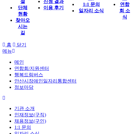
설
신청 결과
1:1 문의
연합
단체
이용 후기
일자리 소식
회 소
현황
식
찾아오
시는
길
홈
닫기
메뉴
메인
연합회/지원센터
행복드림버스
안산시장애인일자리통합센터
정보마당
기관 소개
인재정보(구직)
채용정보(구인)
1:1 문의
일자리 소식