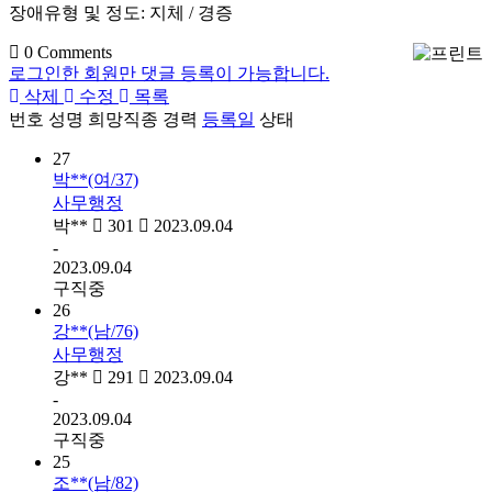
장애유형 및 정도: 지체 / 경증
0
Comments
로그인한 회원만 댓글 등록이 가능합니다.
삭제
수정
목록
번호
성명
희망직종
경력
등록일
상태
27
박**(여/37)
사무행정
박**
301
2023.09.04
-
2023.09.04
구직중
26
강**(남/76)
사무행정
강**
291
2023.09.04
-
2023.09.04
구직중
25
조**(남/82)