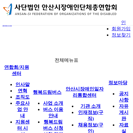
본문 바로가기
사용자메뉴
홈
안산시장애인단체총연합회
로그인
검색
회원가입
사업 소개
공지사항
기관 소개
정보찾기
전체메뉴
버스 이용 안내
자유게시판
인재정보(구직)
행복드림버스
행복드림버스 신청
자료실
채용정보(구인)
신청 결과
연합회 소식
1:1 문의
전체메뉴표
연합회/지원
이용 후기
일자리 소식
센터
안산시장애인일자리통합센터
정보마당
인사말
안산시장애인일자
연혁
행복드림버스
공지
리통합센터
조직도
사항
주요사
사업 소개
기관 소개
자유
정보마당
업 안
버스 이용
인재정보(구
게시
내
안내
직)
판
지원센
행복드림
채용정보(구
자료
터 시
버스 신청
인)
실