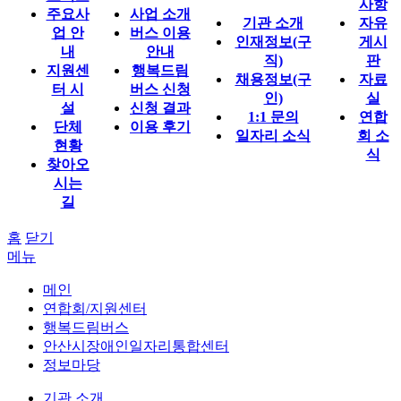
사항
주요사
사업 소개
기관 소개
자유
업 안
버스 이용
인재정보(구
게시
내
안내
직)
판
지원센
행복드림
채용정보(구
자료
터 시
버스 신청
인)
실
설
신청 결과
1:1 문의
연합
단체
이용 후기
일자리 소식
회 소
현황
식
찾아오
시는
길
홈
닫기
메뉴
메인
연합회/지원센터
행복드림버스
안산시장애인일자리통합센터
정보마당
기관 소개