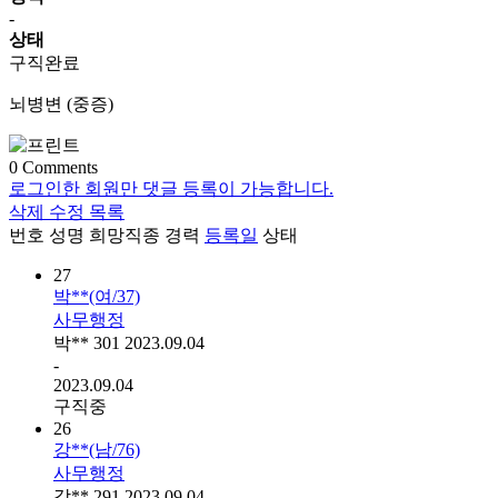
-
상태
구직완료
뇌병변 (중증)
0
Comments
로그인한 회원만 댓글 등록이 가능합니다.
삭제
수정
목록
번호
성명
희망직종
경력
등록일
상태
27
박**(여/37)
사무행정
박**
301
2023.09.04
-
2023.09.04
구직중
26
강**(남/76)
사무행정
강**
291
2023.09.04