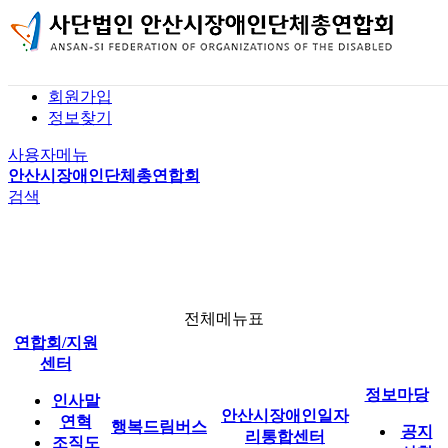
본문 바로가기
홈
로그인
회원가입
사업 소개
공지사항
기관 소개
정보찾기
전체메뉴
버스 이용 안내
자유게시판
인재정보(구직)
행복드림버스
사용자메뉴
행복드림버스 신청
자료실
채용정보(구인)
안산시장애인단체총연합회
검색
신청 결과
연합회 소식
1:1 문의
이용 후기
일자리 소식
안산시장애인일자리통합센터
전체메뉴표
연합회/지원
정보마당
센터
정보마당
인사말
안산시장애인일자
연혁
행복드림버스
공지
리통합센터
조직도